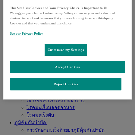
การผ่าตัดมะเร็งปอดในปัจจุบันเป็นอย่างไรบ้าง
This Site Uses Cookies and Your Privacy Choice Is Important to Us
ตรวจมะเร็งปอดเร็วรักษาได้ทัน
We suggest you choose Customize my Settings to make your individualized
ทางเลือกในการรักษามะเร็งปอด
choices. Accept Cookies means that you are choosing to accept third-party
Cookies and that you understand this choice.
วิดีโอคำถามที่พบบ่อยของมะเร็งปอด
มะเร็งเต้านม
See our Privacy Policy
ความรู้ทั่วไปเกี่ยวกับมะเร็งเต้านม
การตรวจคัดกรองและการวินิจฉัยมะเร็งเต้านม
Customize my Settings
มะเร็งเต้านมชนิด Triple Negative
สื่อความรู้สั้นๆ
Accept Cookies
มะเร็งทางเดินอาหาร
ยาภูมิคุ้มกันบำบัดกับการรักษามะเร็งลำไส้ใหญ่
Reject Cookies
ชนิด MSI-H หรือ dMMR
โรคมะเร็งลำไส้ใหญ่และลำไส้ตรง
เข้าใจมะเร็งกระเพาะอาหาร
โรคมะเร็งหลอดอาหาร
โรคมะเร็งตับ
ภูมิคุ้มกันบำบัด
การรักษามะเร็งด้วยยาภูมิคุ้มกันบำบัด