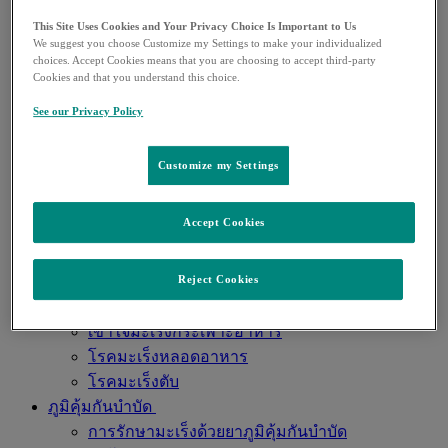
การผ่าตัดมะเร็งปอดในปัจจุบันเป็นอย่างไรบ้าง
This Site Uses Cookies and Your Privacy Choice Is Important to Us
ตรวจมะเร็งปอดเร็วรักษาได้ทัน
We suggest you choose Customize my Settings to make your individualized
ทางเลือกในการรักษามะเร็งปอด
choices. Accept Cookies means that you are choosing to accept third-party
Cookies and that you understand this choice.
วิดีโอคำถามที่พบบ่อยของมะเร็งปอด
มะเร็งเต้านม
See our Privacy Policy
ความรู้ทั่วไปเกี่ยวกับมะเร็งเต้านม
การตรวจคัดกรองและการวินิจฉัยมะเร็งเต้านม
Customize my Settings
มะเร็งเต้านมชนิด Triple Negative
สื่อความรู้สั้นๆ
Accept Cookies
มะเร็งทางเดินอาหาร
ยาภูมิคุ้มกันบำบัดกับการรักษามะเร็งลำไส้ใหญ่
Reject Cookies
ชนิด MSI-H หรือ dMMR
โรคมะเร็งลำไส้ใหญ่และลำไส้ตรง
เข้าใจมะเร็งกระเพาะอาหาร
โรคมะเร็งหลอดอาหาร
โรคมะเร็งตับ
ภูมิคุ้มกันบำบัด
การรักษามะเร็งด้วยยาภูมิคุ้มกันบำบัด